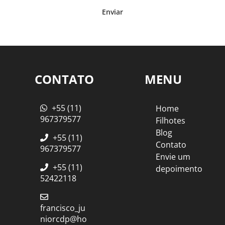
Enviar
CONTATO
MENU
+55 (11)
Home
967379577
Filhotes
Blog
+55 (11)
Contato
967379577
Envie um
+55 (11)
depoimento
52422118
francisco_ju
niorcdp@ho