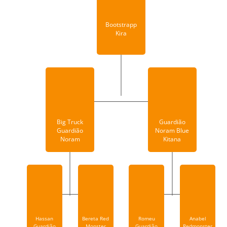
Bootstrapp
Kira
Big Truck
Guardião
Guardião
Noram Blue
Noram
Kitana
Hassan
Bereta Red
Romeu
Anabel
Guardião
Monster
Guardião
Redmonster