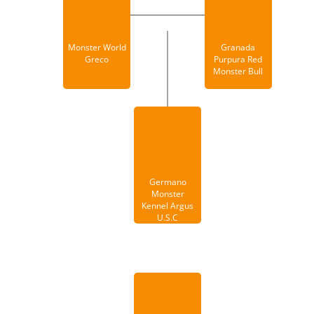
Monster World
Granada
Greco
Purpura Red
Monster Bull
Germano
Monster
Kennel Argus
U.S.C