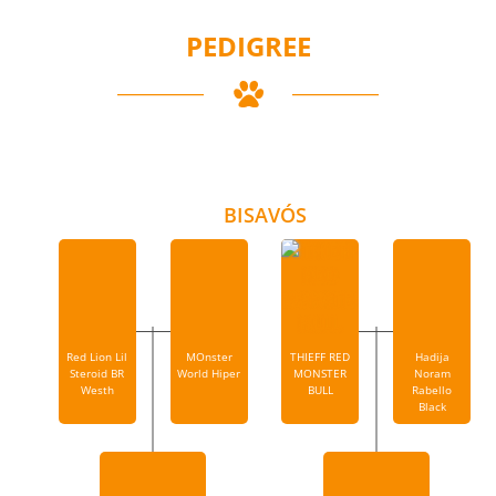
PEDIGREE
BISAVÓS
Red Lion Lil
MOnster
THIEFF RED
Hadija
Steroid BR
World Hiper
MONSTER
Noram
Westh
BULL
Rabello
Black