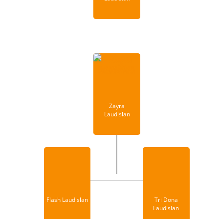
Zayra
Laudislan
Flash Laudislan
Tri Dona
Laudislan