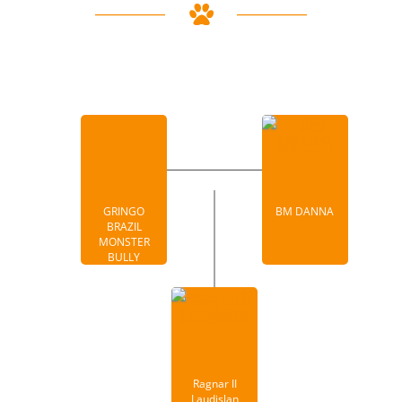
GRINGO
BM DANNA
BRAZIL
MONSTER
BULLY
Ragnar II
Laudislan