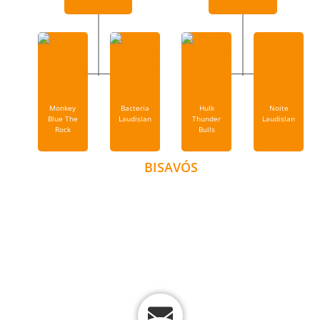
Monkey
Bacteria
Hulk
Noite
Blue The
Laudislan
Thunder
Laudislan
Rock
Bulls
BISAVÓS